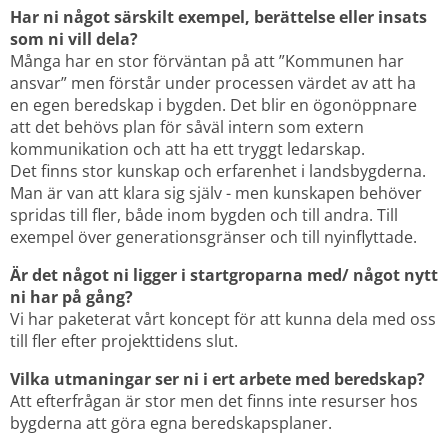
Har ni något särskilt exempel, berättelse eller insats 
som ni vill dela?
Många har en stor förväntan på att ”Kommunen har 
ansvar” men förstår under processen värdet av att ha 
en egen beredskap i bygden. Det blir en ögonöppnare 
att det behövs plan för såväl intern som extern 
kommunikation och att ha ett tryggt ledarskap.
Det finns stor kunskap och erfarenhet i landsbygderna. 
Man är van att klara sig själv - men kunskapen behöver 
spridas till fler, både inom bygden och till andra. Till 
exempel över generationsgränser och till nyinflyttade.
Är det något ni ligger i startgroparna med/ något nytt 
ni har på gång?
Vi har paketerat vårt koncept för att kunna dela med oss 
till fler efter projekttidens slut.
Vilka utmaningar ser ni i ert arbete med beredskap?
Att efterfrågan är stor men det finns inte resurser hos 
bygderna att göra egna beredskapsplaner.