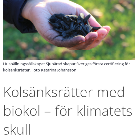
Hushållningssällskapet Sjuhärad skapar Sveriges första certifiering för
kolsänksrätter. Foto Katarina Johansson
Kolsänksrätter med 
biokol – för klimatets 
skull