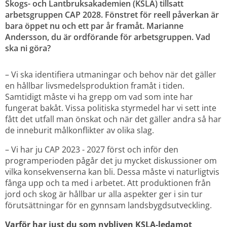
Skogs- och Lantbruksakademien (KSLA) tillsatt 
arbetsgruppen CAP 2028. Fönstret för reell påverkan är 
bara öppet nu och ett par år framåt. Marianne 
Andersson, du är ordförande för arbetsgruppen. Vad 
ska ni göra?
­– Vi ska identifiera utmaningar och behov när det gäller 
en hållbar livsmedelsproduktion framåt i tiden. 
Samtidigt måste vi ha grepp om vad som inte har 
fungerat bakåt. Vissa politiska styrmedel har vi sett inte 
fått det utfall man önskat och när det gäller andra så har 
de inneburit målkonflikter av olika slag.
­– Vi har ju CAP 2023 - 2027 först och inför den 
programperioden pågår det ju mycket diskussioner om 
vilka konsekvenserna kan bli. Dessa måste vi naturligtvis 
fånga upp och ta med i arbetet. Att produktionen från 
jord och skog är hållbar ur alla aspekter ger i sin tur 
förutsättningar för en gynnsam landsbygdsutveckling.
Varför har just du som nybliven KSLA-ledamot 