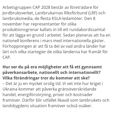
Arbetsgruppen CAP 2028 består av företrädare för 
Jordbruksverket, Lantbrukarnas Riksförbund (LRF) och 
lantbruksmedia, de flesta KSLA-ledamöter. Den 8 
november har representanter för olika 
produktionsgrenar kallats in till ett rundabordssamtal 
för att lägga en grund i arbetet. Sedan planeras att ha en 
nationell konferens i mars med internationella gäster. 
Förhoppningen är att få ta del av vad andra länder har 
lärt och vilka startegier de olika länderna har framåt för 
CAP. 
Hur ser du på era möjligheter att få ett gynnsamt 
påverkansarbete, nationellt och internationellt? 
Vilka förändringar tror du kommer att ske?
– Det är ju en mycket orolig tid. Vi vet inte hur kriget i 
Ukraina kommer att påverka gränsöverskridande 
handel, energiförsörjning, priser och kostnader 
framöver. Därför blir utfallet likaväl som lantbrukets och 
landsbygdens situation framöver också osäker.