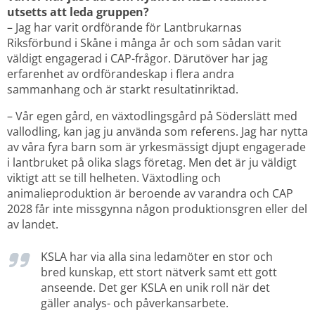
utsetts att leda gruppen?
– Jag har varit ordförande för Lantbrukarnas 
Riksförbund i Skåne i många år och som sådan varit 
väldigt engagerad i CAP-frågor. Därutöver har jag 
erfarenhet av ordförandeskap i flera andra 
sammanhang och är starkt resultatinriktad.
– Vår egen gård, en växtodlingsgård på Söderslätt med 
vallodling, kan jag ju använda som referens. Jag har nytta 
av våra fyra barn som är yrkesmässigt djupt engagerade 
i lantbruket på olika slags företag. Men det är ju väldigt 
viktigt att se till helheten. Växtodling och 
animalieproduktion är beroende av varandra och CAP 
2028 får inte missgynna någon produktionsgren eller del 
av landet.
KSLA har via alla sina ledamöter en stor och 
bred kunskap, ett stort nätverk samt ett gott 
anseende. Det ger KSLA en unik roll när det 
gäller analys- och påverkansarbete.