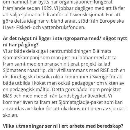
om namnet har bytts har organisationen fungerat 
främjande sedan 1929. Vi jobbar dagligen med att få fler 
att välja sjömat och framför allt svensk sjömat. För att 
göra detta idag har vi bland annat stöd från Europeiska 
Havs- Fiskeri- och vattenbruksfonden.
Är det något ni ligger i startgroparna med/ något nytt 
ni har på gång?
Vi är både delaktiga i centrumbildningen Blå mats 
sjömatskampanj som man just nu jobbar med att ta 
fram samt med en branschinitierat projekt kallad 
Sjömatens roadtrip, där vi tillsammans med RISE och en 
del företag ska besöka olika kommuner i Sverige för att 
både utbilda i köket men också pedagoger om vikten av 
en pedagogisk måltid. Detta görs både inom projektet 
BlåS och med medel från Landsbygdsnätverket. Vi 
kommer även ta fram ett Sjömatsglädje-paket som kan 
användas av skolor för att öka konsumtionen av sjömat i 
skolan.
Vilka utmaningar ser ni i ert arbete med beredskap?