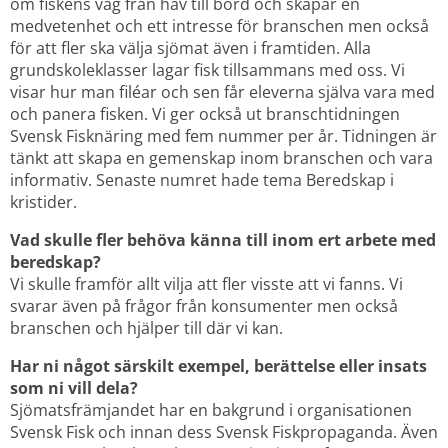
om fiskens väg från hav till bord och skapar en 
medvetenhet och ett intresse för branschen men också 
för att fler ska välja sjömat även i framtiden. Alla 
grundskoleklasser lagar fisk tillsammans med oss. Vi 
visar hur man filéar och sen får eleverna själva vara med 
och panera fisken. Vi ger också ut branschtidningen 
Svensk Fisknäring med fem nummer per år. Tidningen är 
tänkt att skapa en gemenskap inom branschen och vara 
informativ. Senaste numret hade tema Beredskap i 
kristider.
Vad skulle fler behöva känna till inom ert arbete med 
beredskap?
Vi skulle framför allt vilja att fler visste att vi fanns. Vi 
svarar även på frågor från konsumenter men också 
branschen och hjälper till där vi kan.
Har ni något särskilt exempel, berättelse eller insats 
som ni vill dela?
Sjömatsfrämjandet har en bakgrund i organisationen 
Svensk Fisk och innan dess Svensk Fiskpropaganda. Även 