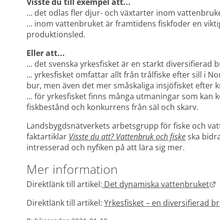
Visste du till exempel att...
... det odlas fler djur- och växtarter inom vattenbruk
... inom vattenbruket är framtidens fiskfoder en viktig 
produktionsled.
Eller att...
... det svenska yrkesfisket är en starkt diversifierad
... yrkesfisket omfattar allt från trålfiske efter sill i 
bur, men även det mer småskaliga insjöfisket efter k
... för yrkesfisket finns många utmaningar som kan kop
fiskbestånd och konkurrens från säl och skarv.
Landsbygdsnätverkets arbetsgrupp för fiske och vat
faktartiklar 
Visste du att? Vattenbruk och fiske
 ska bidr
intresserad och nyfiken på att lära sig mer.
Mer information
L
Direktlänk till artikel:
 Det dynamiska vattenbruket
Direktlänk till artikel: 
Yrkesfisket – en diversifierad b