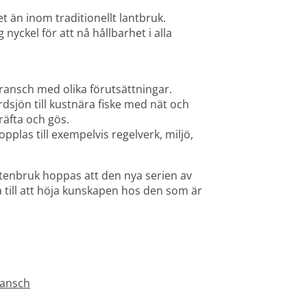
et än inom traditionellt lantbruk. 
nyckel för att nå hållbarhet i alla 
 bransch med olika förutsättningar.
Nordsjön till kustnära fiske med nät och 
räfta och gös. 
plas till exempelvis regelverk, miljö, 
tenbruk hoppas att den nya serien av 
a till att höja kunskapen hos den som är 
änk till annan webbplats.
ransch