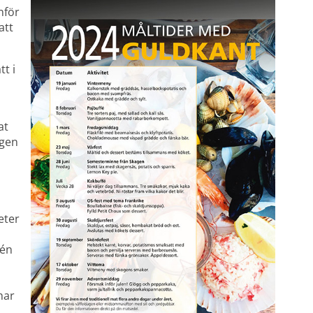
för 
tt 
 i 
t 
gen 
eter 
én 
ar 