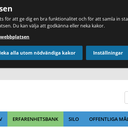
sen
 för att ge dig en bra funktionalitet och för att samla in s
tsen. Du kan välja att godkänna eller neka kakor.
å webbplatsen
eka alla utom nödvändiga kakor
Inställningar
V
ERFARENHETSBANK
SILO
OFFENTLIGA MÅ