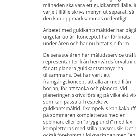
månaden ska vara ett guldkantstillfälle. In
varje tillfälle skrivs menyn ut separat, så a
den kan uppmärksammas ordentligt.
Arbetet med guldkantsmåltider har pågått
ungefär tio år. Konceptet har förfinats 
under åren och har nu hittat sin form.
De senaste åren har måltidsservice träffa
representanter från hemvårdsförvaltnin
för att planera guldkantsmenyerna 
tillsammans. Det har varit ett 
framgångskoncept att alla är med från 
början, för att tänka och planera. Vid 
planeringen skrivs förslag på vilka aktivit
som kan passa till respektive 
guldkantsmåltid. Exempelvis kan kakbuff
på sommaren kompletteras med en 
spelman, eller en ”brygglunch” med lax 
kompletteras med stilla havsmusik. Det h
också förekommit folkparksdag med ”en 