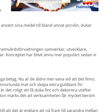
 
vänt sina medel till bland annat porslin, dukar 
hemvårdsförvaltningen samverkar; utvecklare, 
. Konceptet har blivit ännu mer populärt sedan vi 
ga betyg. Nu är de äldre mer vana vid att det finns. 
e annorlunda mat och skapa extra guldkant för 
det roligt att få duka fint och dekorera utefter 
nton märks det att verksamheten får mycket beröm 
 att det är enklare att nå fram till varandra mellan 