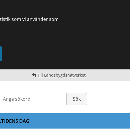
tatistik som vi använder som
Till Landsbygdsnätverket
LTIDENS DAG