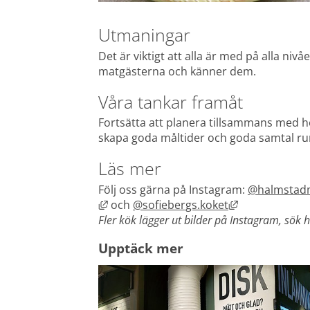
Utmaningar
Det är viktigt att alla är med på alla niv
matgästerna och känner dem.
Våra tankar framåt
Fortsätta att planera tillsammans med he
skapa goda måltider och goda samtal r
Läs mer
Följ oss gärna på Instagram: 
@halmstadm
Länk till annan webbplats, öppnas i nyt
Länk till anna
 och 
@sofiebergs.koket
Fler kök lägger ut bilder på Instagram, sö
Upptäck mer