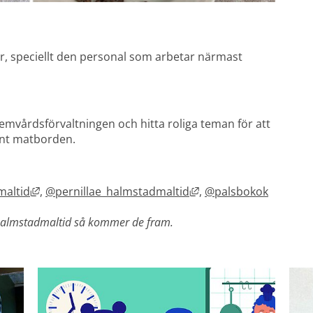
åer, speciellt den personal som arbetar närmast 
mvårdsförvaltningen och hitta roliga teman för att 
unt matborden.
Länk till annan webbplats, öppnas i nytt fönster.
Länk till annan webbpl
altid
, 
@pernillae_halmstadmaltid
, 
@palsbokok
t fönster.
n webbplats, öppnas i nytt fönster.
k halmstadmaltid så kommer de fram.