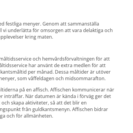
 med festliga menyer. Genom att sammanställa 
l vi underlätta för omsorgen att vara delaktiga och 
pplevelser kring maten.
ll måltidsservice och hemvårdsförvaltningen för att 
tidsservice har använt de extra medlen för att 
dkantsmåltid per månad. Dessa måltider är utöver 
e menyer, som våffeldagen och midsommarafton.
ltiderna på en affisch. Affischen kommunicerar när 
r inträffar. När datumen är kända i förväg ger det 
ch skapa aktiviteter, så att det blir en 
ngspunkt från guldkantsmenyn. Affischen bidrar 
riga och för allmänheten.
Förstor