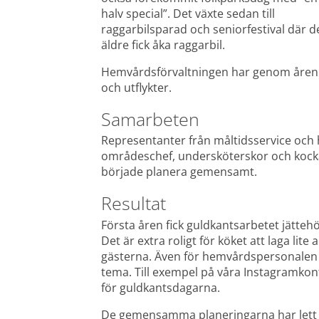
halv special”. Det växte sedan till 
raggarbilsparad och seniorfestival där de
äldre fick åka raggarbil.
Hemvårdsförvaltningen har genom åren an
och utflykter.
Samarbeten
Representanter från måltidsservice och 
områdeschef, undersköterskor och kockar
började planera gemensamt.
Resultat
Första åren fick guldkantsarbetet jättehö
Det är extra roligt för köket att laga lit
gästerna. Även för hemvårdspersonalen är 
tema. Till exempel på våra Instagramko
för guldkantsdagarna.
De gemensamma planeringarna har lett till