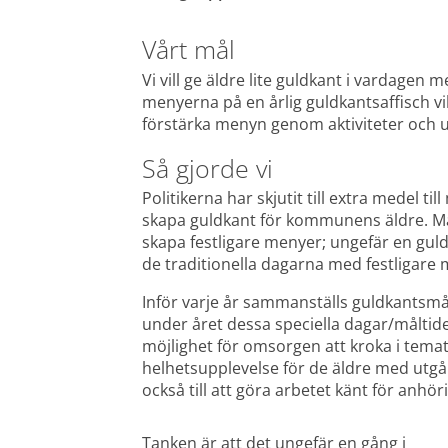
Vårt mål
Vi vill ge äldre lite guldkant i vardagen
menyerna på en årlig guldkantsaffisch vil
förstärka menyn genom aktiviteter och u
Så gjorde vi
Politikerna har skjutit till extra medel ti
skapa guldkant för kommunens äldre. Mål
skapa festligare menyer; ungefär en gul
de traditionella dagarna med festligar
Inför varje år sammanställs guldkantsmå
under året dessa speciella dagar/måltide
möjlighet för omsorgen att kroka i temat o
helhetsupplevelse för de äldre med utgå
också till att göra arbetet känt för anhö
Tanken är att det ungefär en gång i 