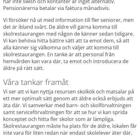
har inte swish och kontanter är inget alternativ. 
Pensionärerna betalar via faktura månadsvis.
Vi försöker nå ut med information till fler seniorer, men 
det är ibland svårt. De äldre vill gärna komma till 
skolrestaurangen med någon de känner sedan tidigare. 
Vi kan behöva hitta bättre sätt att ta emot dem, så att 
alla känner sig välkomna och väljer att komma till 
skolrestaurangen. En tanke är att personal från 
hemvården kan vara där, ta emot och introducera de 
äldre på rätt sätt.
Våra tankar framåt
Vi ser att vi kan nyttja resursen skolkök och matsalar på 
ett mer optimalt sätt genom att äldre också erbjuds att 
äta där. Vi samverkar med barn- och skolförvaltningen 
samt serviceförvaltningen för att se hur vi kan sprida 
konceptet och hitta fler skolor som är lämpliga. 
Skolrestaurangen måste ha plats för de äldre, lokalen får 
inte vara för liten redan när endast skolelever äter där.