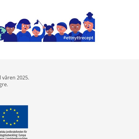
l våren 2025.
gre.