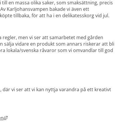
till en massa olika saker, som smaksättning, precis 
. Av Karljohansvampen bakade vi även ett 
e tillbaka, för att ha i en delikatesskorg vid jul.
la regler, men vi ser att samarbetet med gården 
n sälja vidare en produkt som annars riskerar att bli 
ra lokala/svenska råvaror som vi omvandlar till god 
är vi ser att vi kan nyttja varandra på ett kreativt 
Länk till annan webbplats, öppnas i nytt fönster.
en