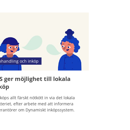
handling och inköp
S ger möjlighet till lokala
köp
köps allt färskt nötkött in via det lokala
kteriet, efter arbete med att informera
erantörer om Dynamiskt inköpssystem.