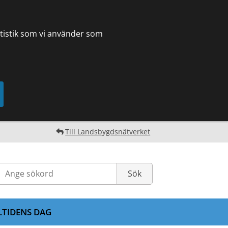
tatistik som vi använder som
Till Landsbygdsnätverket
LTIDENS DAG