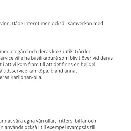
inn. Både internt men också i samverkan med 
 med en gård och deras kök/butik. Gården 
ice ville ha basilikapuré som blivit över vid deras 
att vi kom fram till att det finns en hel del 
tidsservice kan köpa, bland annat 
ras Karljohan-olja.
at våra egna vårrullar, fritters, biffar och 
en används också i till exempel svampsås till 