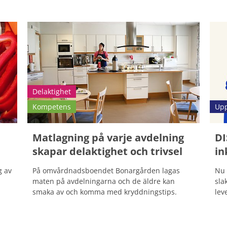
Delaktighet
Kompetens
Upp
Matlagning på varje avdelning
DI
skapar delaktighet och trivsel
in
g av
På omvårdnadsboendet Bonargården lagas
Nu 
maten på avdelningarna och de äldre kan
sla
smaka av och komma med kryddningstips.
lev