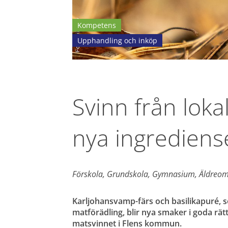
Kompetens
Upphandling och inköp
Svinn från loka
nya ingredienser
Förskola, Grundskola, Gymnasium, Äldreom
Karljohansvamp-färs och basilikapuré, 
matförädling, blir nya smaker i goda rätt
matsvinnet i Flens kommun.