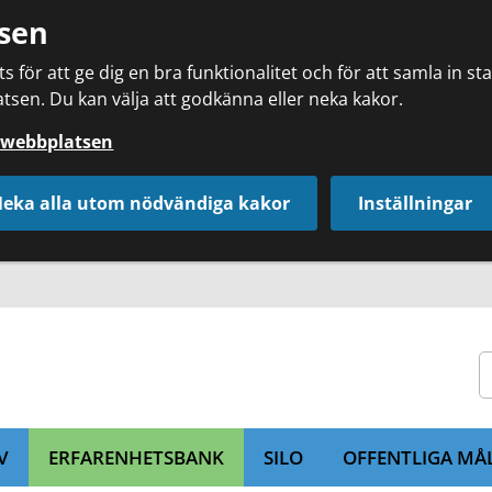
sen
 för att ge dig en bra funktionalitet och för att samla in s
tsen. Du kan välja att godkänna eller neka kakor.
å webbplatsen
eka alla utom nödvändiga kakor
Inställningar
V
ERFARENHETSBANK
SILO
OFFENTLIGA MÅ