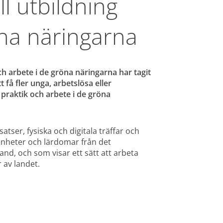
l utbildning 
öna näringarna
 arbete i de gröna näringarna har tagit 
få fler unga, arbetslösa eller 
praktik och arbete i de gröna 
tser, fysiska och digitala träffar och 
nheter och lärdomar från det 
d, och som visar ett sätt att arbeta 
 av landet.
k till annan webbplats.