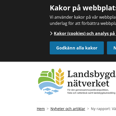
Kakor på webbplat
Vi använder kakor på vår webbplats
underlag för att förbättra webbpla
Kakor (cookies) och analys p
Godkänn alla kakor
N
Hem
Nyheter och artiklar
Ny rapport: Vä