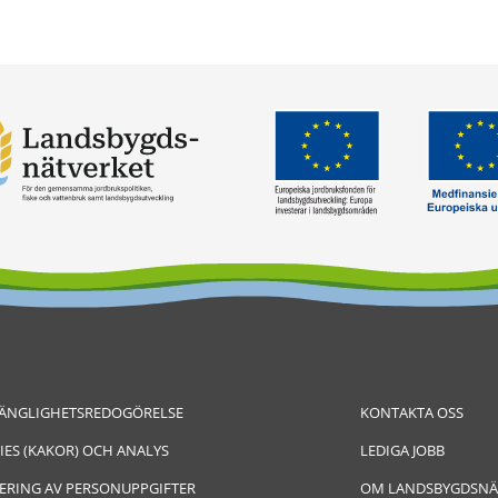
GÄNGLIGHETSREDOGÖRELSE
KONTAKTA OSS
IES (KAKOR) OCH ANALYS
LEDIGA JOBB
ERING AV PERSONUPPGIFTER
OM LANDSBYGDSNÄ