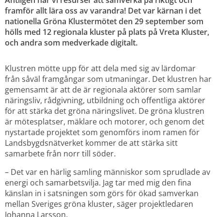
Äntligen har vi resurser att samverka på riktigt och 
framför allt lära oss av varandra! Det var kärnan i det 
nationella Gröna Klustermötet den 29 september som 
hölls med 12 regionala kluster på plats på Vreta Kluster, 
och andra som medverkade digitalt.
Klustren mötte upp för att dela med sig av lärdomar 
från såväl framgångar som utmaningar. Det klustren har 
gemensamt är att de är regionala aktörer som samlar 
näringsliv, rådgivning, utbildning och offentliga aktörer 
för att stärka det gröna näringslivet. De gröna klustren 
är mötesplatser, mäklare och motorer, och genom det 
nystartade projektet som genomförs inom ramen för 
Landsbygdsnätverket kommer de att stärka sitt 
samarbete från norr till söder.
– Det var en härlig samling människor som sprudlade av 
energi och samarbetsvilja. Jag tar med mig den fina 
känslan in i satsningen som görs för ökad samverkan 
mellan Sveriges gröna kluster, säger projektledaren 
Johanna Larsson.