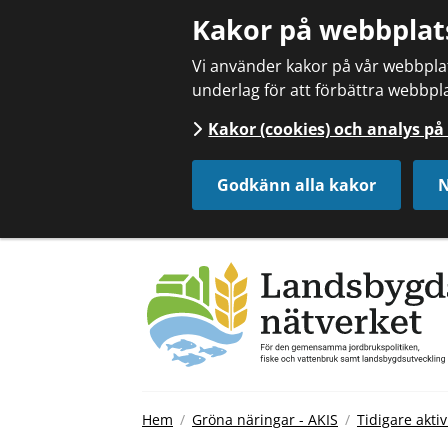
Kakor på webbplat
Vi använder kakor på vår webbplats
underlag för att förbättra webbpla
Kakor (cookies) och analys p
Godkänn alla kakor
N
Hem
Gröna näringar - AKIS
Tidigare aktiv