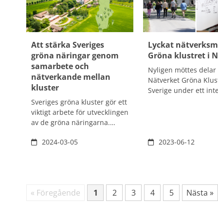
EU som diskuterade nästa
samverkan och utveck
programperiod samt
med Landsbygdsnätv
gemensamma utmaningar
som projektägare.
som lönsamhet, klimat och
generationsskiften.
Att stärka Sveriges
Lyckat nätverksm
gröna näringar genom
Gröna klustret i 
samarbete och
Nyligen möttes delar
nätverkande mellan
Nätverket Gröna Klust
kluster
Sverige under ett int
dygn på Gröna Klustr
Sveriges gröna kluster gör ett
Nuntorp i Dalsland.
viktigt arbete för utvecklingen
av de gröna näringarna.
Sedan 2021 driver
2024-03-05
2023-06-12
Landsbygdsnätverket ett
projekt i samarbete med
nitton av de svenska gröna
klustren. Idéen är att öka
samverkan och utbyte mellan
Fler sökträffar
« Föregående
1
2
3
4
5
Nästa »
Sida
Sida
Sida
Sida
Sida
dem. Projektledare Johanna
Larsson, just nu har ni en
träff för alla kluster, vad är