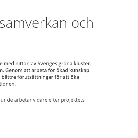
 samverkan och 
 med nitton av Sveriges gröna kluster. 
m. Genom att arbeta för ökad kunskap 
 bättre förutsättningar för att öka 
tionen.
nnan webbplats, öppnas i nytt fönster.
 hur de arbetar vidare efter projektets 