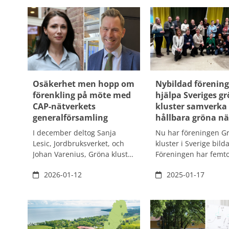
Osäkerhet men hopp om
Nybildad förening
förenkling på möte med
hjälpa Sveriges g
CAP-nätverkets
kluster samverka 
generalförsamling
hållbara gröna nä
I december deltog Sanja
Nu har föreningen G
Lesic, Jordbruksverket, och
kluster i Sverige bilda
Johan Varenius, Gröna kluster
Föreningen har femt
Sverige, för första gången när
medlemmar och en st
2026-01-12
2025-01-17
det europeiska CAP-
där Emma Hansson p
nätverkets generalförsamling
Agroväst är ordföran
(general assembly) samlades
är en del som arbeta
i Bryssel. På mötet träffade
genom projektet ”Gr
de representanter från hela
Kluster – erfarenhets