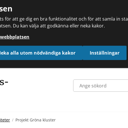
sen
 för att ge dig en bra funktionalitet och för att samla in s
tsen. Du kan välja att godkänna eller neka kakor.
å webbplatsen
eka alla utom nödvändiga kakor
Inställningar
iteter
Projekt Gröna kluster