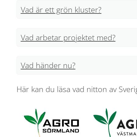
det viktigaste målet med de
Vad är ett grön kluster?
här två dagarna?
Vad arbetar projektet med?
Vad händer nu?
Här kan du läsa vad nitton av Sveri