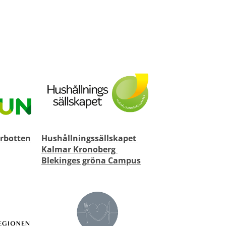
erbotten
Hushållningssällskapet 
Kalmar Kronoberg 
Blekinges gröna Campus