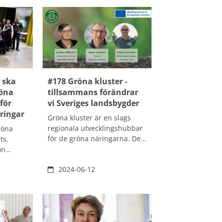
 ska
#178 Gröna kluster -
röna
tillsammans förändrar
för
vi Sveriges landsbygder
ringar
Gröna kluster är en slags
regionala utvecklingshubbar
röna
för de gröna näringarna. Det
ts.
finns en rad kluster runtom i
on
Sverige. Det de alla har
yrelse
2024-06-12
gemensamt är att där samlas
å
bland andra lantbrukare,
de. Detta
forsknings- och
ts fram
innovationscenter,
öna
utbildningar och
utbyte,
teknikutvecklare för att