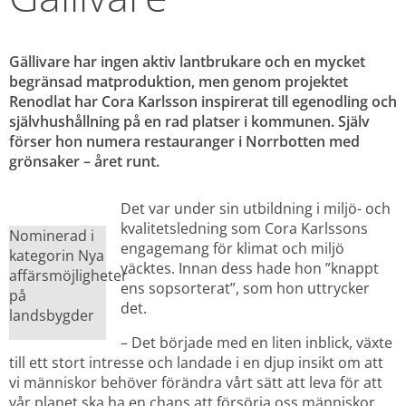
Gällivare har ingen aktiv lantbrukare och en mycket 
begränsad matproduktion, men genom projektet 
Renodlat har Cora Karlsson inspirerat till egenodling och 
självhushållning på en rad platser i kommunen. Själv 
förser hon numera restauranger i Norrbotten med 
grönsaker – året runt.
Det var under sin utbildning i miljö- och 
kvalitetsledning som Cora Karlssons 
Nominerad i 
engagemang för klimat och miljö 
kategorin Nya 
väcktes. Innan dess hade hon ”knappt 
affärsmöjligheter 
ens sopsorterat”, som hon uttrycker 
på 
det.
landsbygder
– Det började med en liten inblick, växte 
till ett stort intresse och landade i en djup insikt om att 
vi människor behöver förändra vårt sätt att leva för att 
vår planet ska ha en chans att försörja oss människor 