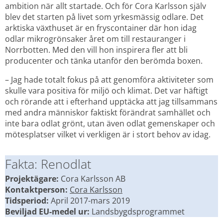
ambition när allt startade. Och för Cora Karlsson själv 
blev det starten på livet som yrkesmässig odlare. Det 
arktiska växthuset är en fryscontainer där hon idag 
odlar mikrogrönsaker året om till restauranger i 
Norrbotten. Med den vill hon inspirera fler att bli 
producenter och tänka utanför den berömda boxen.
– Jag hade totalt fokus på att genomföra aktiviteter som 
skulle vara positiva för miljö och klimat. Det var häftigt 
och rörande att i efterhand upptäcka att jag tillsammans 
med andra människor faktiskt förändrat samhället och 
inte bara odlat grönt, utan även odlat gemenskaper och 
mötesplatser vilket vi verkligen är i stort behov av idag.
Fakta: Renodlat
Projektägare:
 Cora Karlsson AB
Kontaktperson:
Cora Karlsson
Tidsperiod: 
April 2017-mars 2019
Beviljad EU-medel ur:
 Landsbygdsprogrammet