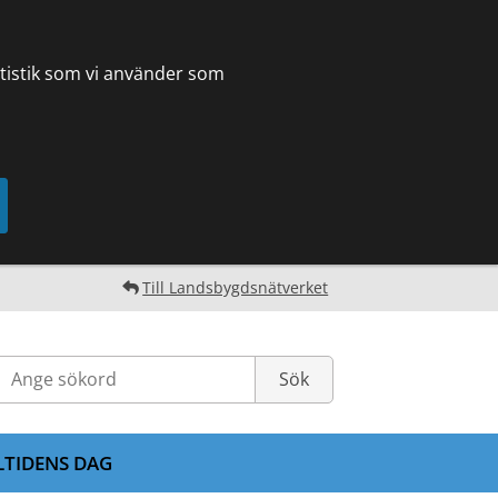
tatistik som vi använder som
Till Landsbygdsnätverket
LTIDENS DAG