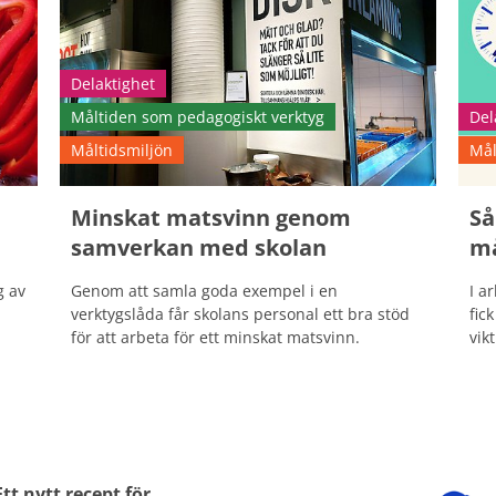
Delaktighet
Måltiden som pedagogiskt verktyg
Del
Måltidsmiljön
Mål
Minskat matsvinn genom
Så
samverkan med skolan
må
g av
Genom att samla goda exempel i en
I a
verktygslåda får skolans personal ett bra stöd
fic
för att arbeta för ett minskat matsvinn.
vik
Ett nytt recept för 