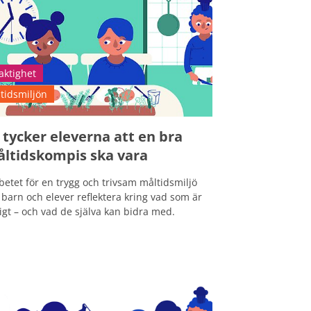
aktighet
tidsmiljön
 tycker eleverna att en bra
ltidskompis ska vara
rbetet för en trygg och trivsam måltidsmiljö
k barn och elever reflektera kring vad som är
tigt – och vad de själva kan bidra med.