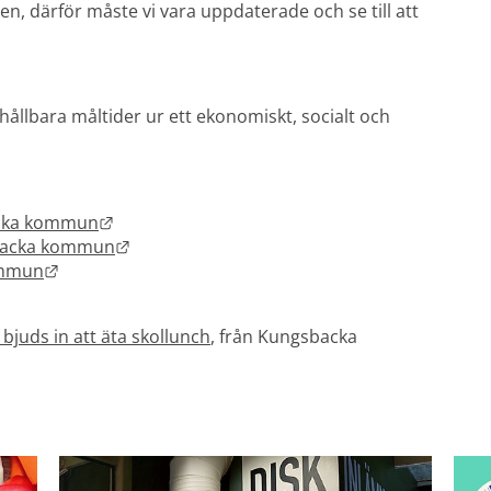
n, därför måste vi vara uppdaterade och se till att 
hållbara måltider ur ett ekonomiskt, socialt och 
Länk till annan webbplats.
acka kommun
Länk till annan webbplats.
sbacka kommun
Länk till annan webbplats.
ommun
k till annan webbplats.
juds in att äta skollunch
, från Kungsbacka 