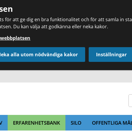
sen
 för att ge dig en bra funktionalitet och för att samla in s
tsen. Du kan välja att godkänna eller neka kakor.
å webbplatsen
eka alla utom nödvändiga kakor
Inställningar
V
ERFARENHETSBANK
SILO
OFFENTLIGA MÅ