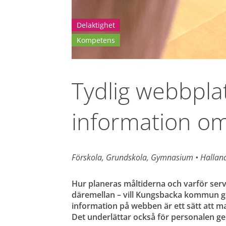
Delaktighet
Kompetens
Tydlig webbplat
information om
Förskola, Grundskola, Gymnasium 
• 
Hallan
Hur planeras måltiderna och varför serv
däremellan – vill Kungsbacka kommun ge s
information på webben är ett sätt att m
Det underlättar också för personalen ge