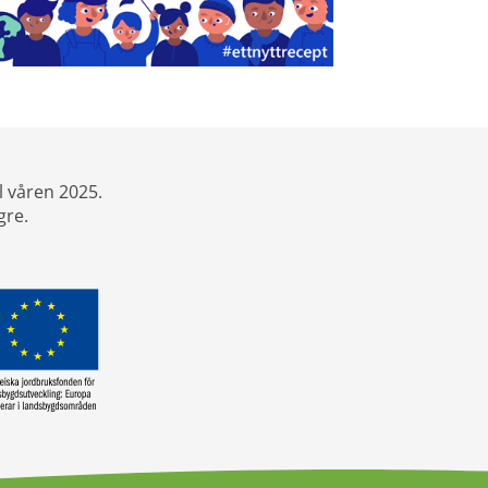
l våren 2025.
gre.