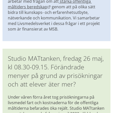
arbetar med frågan om att
 stärka offentliga 
Länk till annan webbplats.
måltiders beredskap
 genom att på olika sätt 
bidra till kunskaps- och erfarenhetsutbyte, 
nätverkande och kommunikation. Vi samarbetar 
med Livsmedelsverket i dessa frågar i ett projekt 
som är finansierat av MSB.
Studio MATtanken, fredag 26 maj, 
kl 08.30-09.15. Förändrade 
menyer på grund av prisökningar 
och att elever äter mer?
Under våren förra året tog prisökningarna på 
livsmedel fart och kostnaderna för de offentliga 
måltiderna befarades öka rejält. Studio MATtanken 