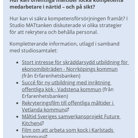
medarbetare i närtid
– och på sikt? 
Hur kan vi säkra kompetensförsörjningen framåt? I 
Studio MATtanken diskuterade vi olika strategier 
för att rekrytera och behålla personal.
Kompletterande information, utlagd i samband 
med studiosamtalet:
Stort intresse för skräddarsydd utbildning för 
ekonomibiträden - Norrköpings kommun
(från Erfarenhetsbanken)
Succé för ny utbildning med inriktning 
offentliga kök - Vadstena kommun
 (från 
Erfarenhetsbanken)
Rekryteringsfilm till offentliga måltider i 
Länk till annan webbplats, öpp
Vetlanda kommun
Måltid Sveriges samverkansprojekt Future 
Länk till annan webbplats, öppnas i nytt 
Kitchen
Film om att arbeta som kock i Karlstads 
Länk till annan webbplats, öppnas i nytt
kommun