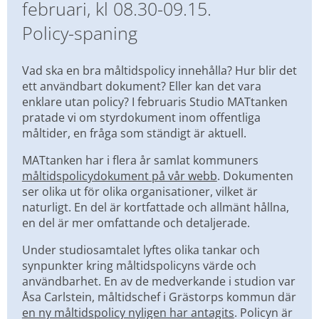
februari, kl 08.30-09.15.
Policy-spaning
Vad ska en bra måltidspolicy innehålla? Hur blir det 
ett användbart dokument? Eller kan det vara 
enklare utan policy? I februaris Studio MATtanken 
pratade vi om styrdokument inom offentliga 
måltider, en fråga som ständigt är aktuell.
MATtanken har i flera år samlat kommuners 
måltidspolicydokument på vår webb
. Dokumenten 
ser olika ut för olika organisationer, vilket är 
naturligt. En del är kortfattade och allmänt hållna, 
en del är mer omfattande och detaljerade.
Under studiosamtalet lyftes olika tankar och 
synpunkter kring måltidspolicyns värde och 
användbarhet. En av de medverkande i studion var 
Åsa Carlstein, måltidschef i Grästorps kommun där 
en ny måltidspolicy nyligen har antagits
. Policyn är 