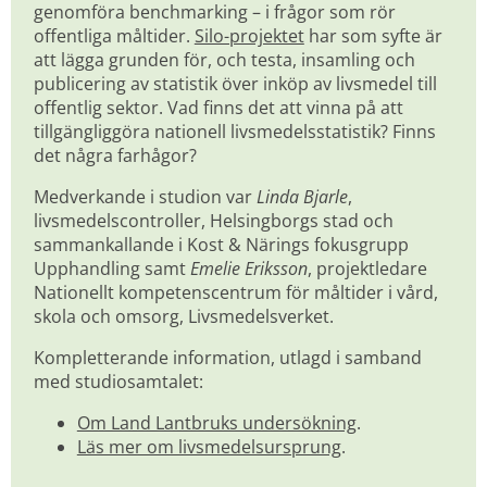
genomföra benchmarking – i frågor som rör 
offentliga måltider. 
Silo-projektet
 har som syfte är 
att lägga grunden för, och testa, insamling och 
publicering av statistik över inköp av livsmedel till 
offentlig sektor. Vad finns det att vinna på att 
tillgängliggöra nationell livsmedelsstatistik? Finns 
det några farhågor?
Medverkande i studion var 
Linda Bjarle
, 
livsmedelscontroller, Helsingborgs stad och 
sammankallande i Kost & Närings fokusgrupp 
Upphandling samt 
Emelie Eriksson
, projektledare 
Nationellt kompetenscentrum för måltider i vård, 
skola och omsorg, Livsmedelsverket.
Kompletterande information, utlagd i samband 
med studiosamtalet:
Om Land Lantbruks undersökning
.
Läs mer om livsmedelsursprung
.