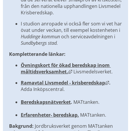
från den nationella upphandlingen Livsmedel 
Krisberedskap.
I studion anropade vi också fler som vi vet har 
övat under veckan, till exempel kostenheten i 
Huddinge kommun
 och serviceavdelningen i 
Sundbybergs stad.
Kompletterande länkar:
Övningskort för ökad beredskap inom 
Länk till annan webbplats
måltidsverksamhet.
Livsmedelsverket.
Länk till
Ramavtal Livsmedel - krisberedskap
.
Adda Inköpscentral.
Beredskapsnätverket
.
 MATtanken.
Erfarenheter- beredskap.
MATtanken.
Bakgrund:
 Jordbruksverket genom MATtanken 