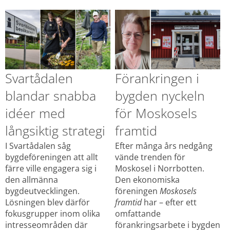
Svartådalen 
Förankringen i 
blandar snabba 
bygden nyckeln 
idéer med 
för Moskosels 
långsiktig strategi
framtid
I Svartådalen såg 
Efter många års nedgång 
bygdeföreningen att allt 
vände trenden för 
färre ville engagera sig i 
Moskosel i Norrbotten. 
den allmänna 
Den ekonomiska 
bygdeutvecklingen. 
föreningen 
Moskosels 
Lösningen blev därför 
framtid 
har – efter ett 
fokusgrupper inom olika 
omfattande 
intresseområden där 
förankringsarbete i bygden 