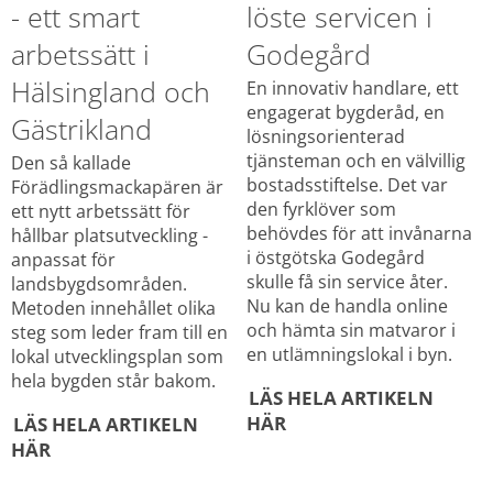
- ett smart 
löste servicen i 
arbetssätt i 
Godegård
Hälsingland och 
En innovativ handlare, ett 
engagerat bygderåd, en 
Gästrikland
lösningsorienterad 
tjänsteman och en välvillig 
Den så kallade 
bostadsstiftelse. Det var 
Förädlingsmackapären är 
den fyrklöver som 
ett nytt arbetssätt för 
behövdes för att invånarna 
hållbar platsutveckling - 
i östgötska Godegård 
anpassat för 
skulle få sin service åter. 
landsbygdsområden. 
Nu kan de handla online 
Metoden innehållet olika 
och hämta sin matvaror i 
steg som leder fram till en 
en utlämningslokal i byn.
lokal utvecklingsplan som 
hela bygden står bakom.
LÄS HELA ARTIKELN 
HÄR
LÄS HELA ARTIKELN 
HÄR