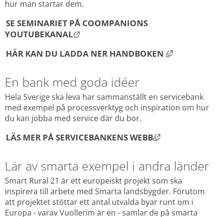
hur man startar dem.
SE SEMINARIET PÅ COOMPANIONS 
LÄNK TILL ANNAN WEBBPLATS.
YOUTUBEKANAL
LÄNK TILL 
HÄR KAN DU LADDA NER HANDBOKEN
En bank med goda idéer
Hela Sverige ska leva har sammanställt en servicebank 
med exempel på processverktyg och inspiration om hur 
du kan jobba med service där du bor.
LÄNK TILL AN
LÄS MER PÅ SERVICEBANKENS WEBB
Lär av smarta exempel i andra länder
Smart Rural 21 är ett europeiskt projekt som ska 
inspirera till arbete med Smarta landsbygder. Förutom 
att projektet stöttar ett antal utvalda byar runt om i 
Europa - varav Vuollerim är en - samlar de på smarta 