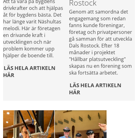
Rostock
Att ta vara på bygdens 
drivkrafter och att hjälpas 
Genom att samordna det 
åt för bygdens bästa. Det 
engagemang som redan 
har länge varit Näshultas 
fanns kunde föreningar, 
melodi. Här är företagen 
företag och privatpersoner 
en drivande kraft i 
gå samman för att utveckla 
utvecklingen och när 
Dals Rostock. Efter 18 
problem kommer upp 
månader i projektet 
hjälper de boende till.
"Hållbar platsutveckling" 
skapas nu en förening som 
LÄS HELA ARTIKELN 
ska fortsätta arbetet.
HÄR
LÄS HELA ARTIKELN 
HÄR