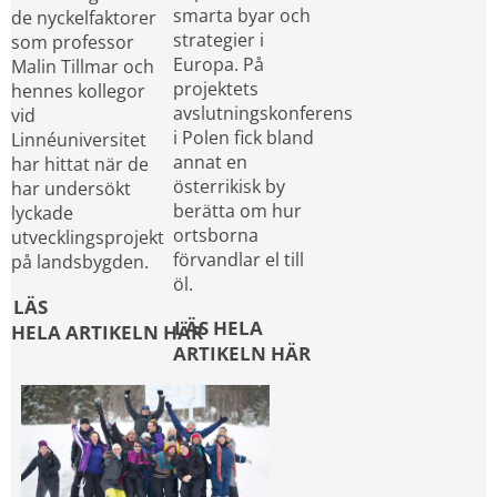
smarta byar och 
de nyckelfaktorer 
strategier i 
som professor 
Europa. På 
Malin Tillmar och 
projektets 
hennes kollegor 
avslutningskonferens 
vid 
i Polen fick bland 
Linnéuniversitet 
annat en 
har hittat när de 
österrikisk by 
har undersökt 
berätta om hur 
lyckade 
ortsborna 
utvecklingsprojekt 
förvandlar el till 
på landsbygden.
öl.
LÄS 
LÄS HELA 
HELA ARTIKELN HÄR
ARTIKELN HÄR