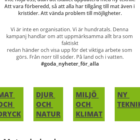
Att vara förberedd, så att alla har tillgång till mat även i 
kristider. Att vända problem till möjligheter.
Vi är inte en organisation. Vi är hundratals. Denna 
kampanj handlar om att uppmärksamma allt bra som 
faktiskt
redan händer och visa upp för det viktiga arbete som 
görs. Från norr till söder. På land och i vatten.
#goda_nyheter_för_alla
MAT 
DJUR 
MILJÖ 
NY 
OCH 
OCH 
OCH 
TEKNI
DRYCK
NATUR
KLIMAT