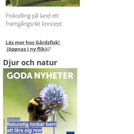
Fiskodling på land ett 
framgångsrikt koncept
Läs mer hos Gårdsfisk! 
Länk till annan webbplats, öppnas i ny
 (öppnas i ny flik)
Djur och natur