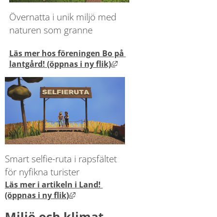
Övernatta i unik miljö med 
naturen som granne
Läs mer hos föreningen Bo på 
Länk till annan webbplats
lantgård! (öppnas i ny flik)
Smart selfie-ruta i rapsfältet 
för nyfikna turister
Läs mer i artikeln i Land! 
Länk till annan webbplats, öppnas i 
(öppnas i ny flik)
Miljö och klimat